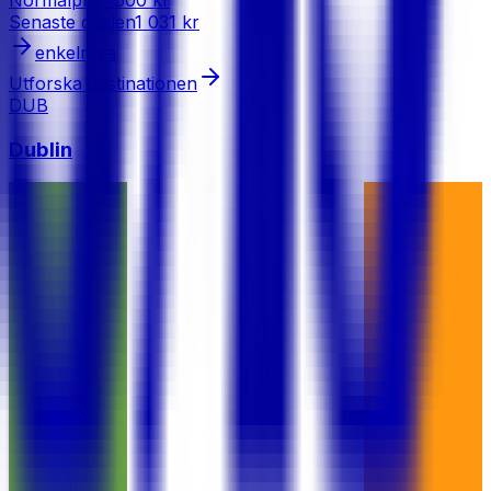
Normalpris
1 500 kr
Senaste dealen
1 031 kr
enkelresa
Utforska destinationen
DUB
Dublin