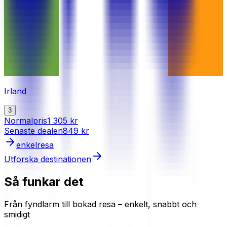
Irland
3
Normalpris
1 305 kr
Senaste dealen
849 kr
enkelresa
Utforska destinationen
Så funkar det
Från fyndlarm till bokad resa – enkelt, snabbt och
smidigt