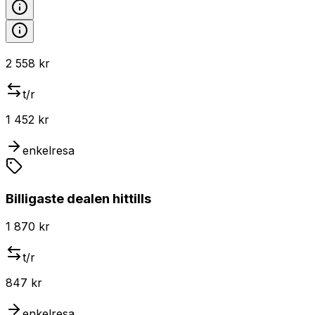
2 558 kr
t/r
1 452 kr
enkelresa
Billigaste dealen hittills
1 870 kr
t/r
847 kr
enkelresa