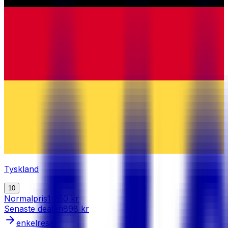
Tyskland
10
Normalpris
1 280 kr
Senaste dealen
898 kr
enkelresa