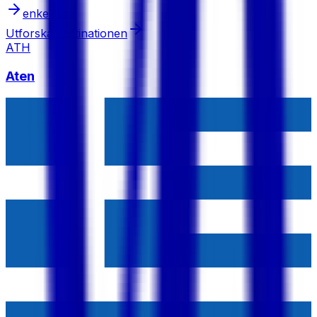
enkelresa
Utforska destinationen
ATH
Aten