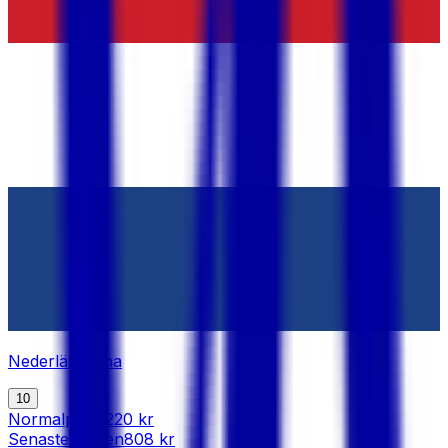
Nederländerna
10
Normalpris
1 220 kr
Senaste dealen
808 kr