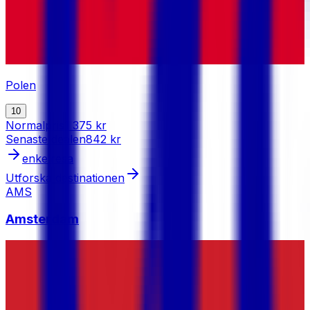
Polen
10
Normalpris
1 375 kr
Senaste dealen
842 kr
enkelresa
Utforska destinationen
AMS
Amsterdam