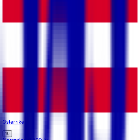
Österrike
10