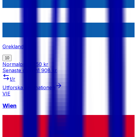
Grekland
10
Normalpris
3 450 kr
Senaste dealen
1 908 kr
t/r
Utforska destinationen
VIE
Wien