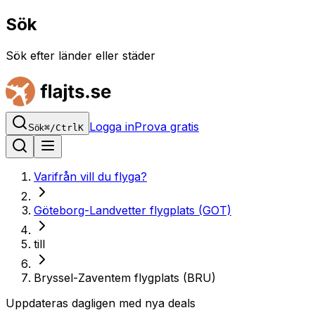
Sök
Sök efter länder eller städer
Logga in
Prova gratis
Sök
⌘
/
Ctrl
K
Varifrån vill du flyga?
Göteborg-Landvetter flygplats (GOT)
till
Bryssel-Zaventem flygplats (BRU)
Uppdateras dagligen med nya deals