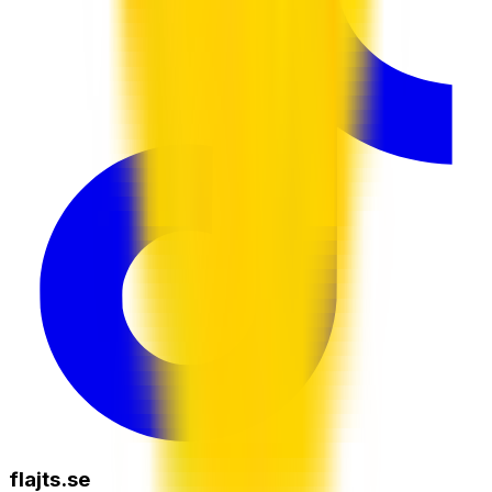
flajts.se