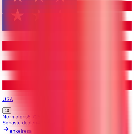
USA
10
Normalpris
5 725 kr
Senaste dealen
4 158 kr
enkelresa