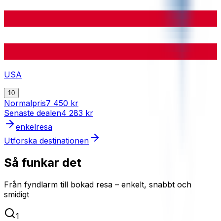
USA
10
Normalpris
7 450 kr
Senaste dealen
4 283 kr
enkelresa
Utforska destinationen
Så funkar det
Från fyndlarm till bokad resa – enkelt, snabbt och
smidigt
1