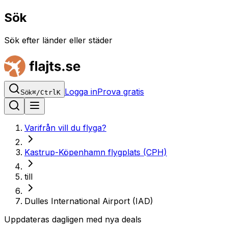
Sök
Sök efter länder eller städer
Logga in
Prova gratis
Sök
⌘
/
Ctrl
K
Varifrån vill du flyga?
Kastrup-Köpenhamn flygplats (CPH)
till
Dulles International Airport (IAD)
Uppdateras dagligen med nya deals