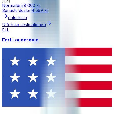
10
Normalpris
9 000 kr
Senaste dealen
4 599 kr
enkelresa
Utforska destinationen
FLL
Fort Lauderdale