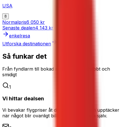
USA
8
Normalpris
6 050 kr
Senaste dealen
4 143 kr
enkelresa
Utforska destinationen
Så funkar det
Från fyndlarm till bokad resa – enkelt, snabbt och
smidigt
1
Vi hittar dealsen
Vi bevakar flygpriser åt dig dygnet runt och upptäcker
när något blir ovanligt billigt. Du slipper leta själv.