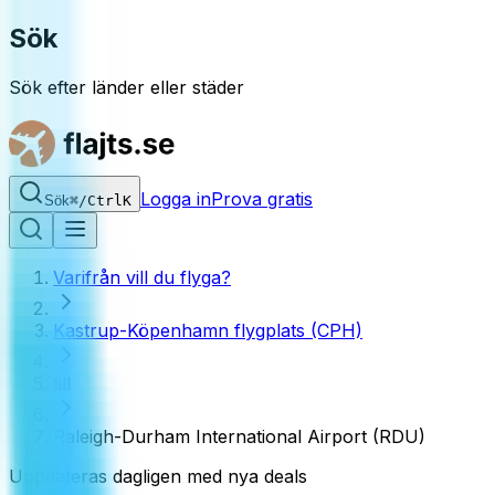
Sök
Sök efter länder eller städer
Logga in
Prova gratis
Sök
⌘
/
Ctrl
K
Varifrån vill du flyga?
Kastrup-Köpenhamn flygplats (CPH)
till
Raleigh-Durham International Airport (RDU)
Uppdateras dagligen med nya deals