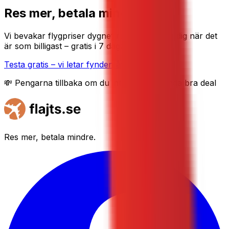
Res mer, betala mindre
Vi bevakar flygpriser dygnet runt och tipsar dig när det
är som billigast – gratis i 7 dagar.
Testa gratis – vi letar fynden åt dig
💸 Pengarna tillbaka om du inte hittar en enda bra deal
Res mer, betala mindre.