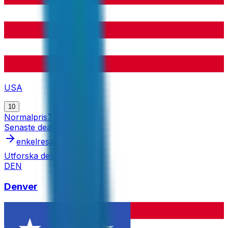
USA
10
Normalpris
7 300 kr
Senaste dealen
4 757 kr
enkelresa
Utforska destinationen
DEN
Denver