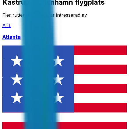
Kastrup-Köpenhamn flygplats
Fler rutter du kanske är intresserad av
ATL
Atlanta