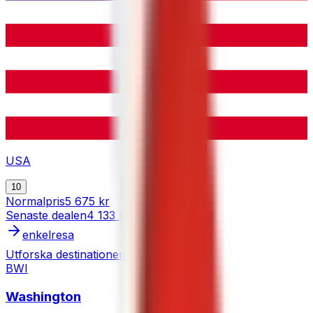
USA
10
Normalpris
5 675 kr
Senaste dealen
4 133 kr
enkelresa
Utforska destinationen
BWI
Washington