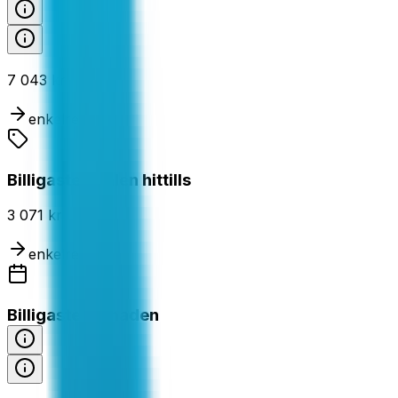
7 043 kr
enkelresa
Billigaste dealen hittills
3 071 kr
enkelresa
Billigaste månaden