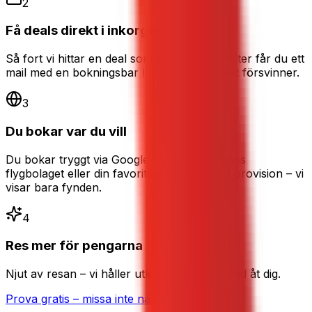
2
Få deals direkt i inkorgen
Så fort vi hittar en deal som matchar dina filter får du ett
mail med en bokningsbar länk – innan priset försvinner.
3
Du bokar var du vill
Du bokar tryggt via Google Flights, direkt hos
flygbolaget eller din favoritsajt. Vi tar ingen provision – vi
visar bara fynden.
4
Res mer för pengarna
Njut av resan – vi håller utkik efter nästa fynd åt dig.
Prova gratis – missa inte nästa deal