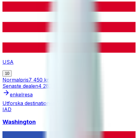
USA
10
Normalpris
7 450 kr
Senaste dealen
4 283 kr
enkelresa
Utforska destinationen
IAD
Washington