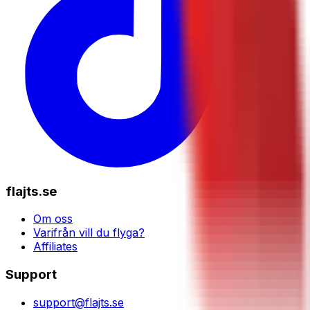
flajts.se
Om oss
Varifrån vill du flyga?
Affiliates
Support
support@flajts.se