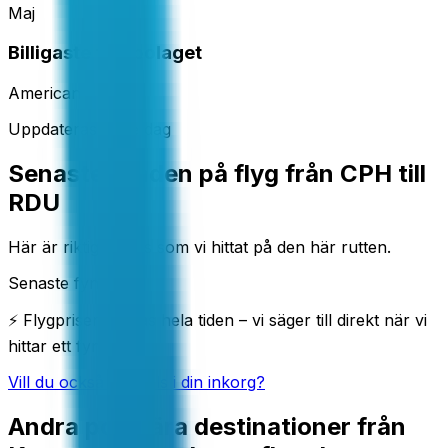
Maj
Billigaste flygbolaget
American
Uppdateras varje dag
Senaste fynden på flyg från CPH till
RDU
Här är riktiga deals som vi hittat på den här rutten.
Senaste fynd
⚡ Flygpriser ändras hela tiden – vi säger till direkt när vi
hittar ett fynd.
Vill du också få deals i din inkorg?
Andra populära destinationer från