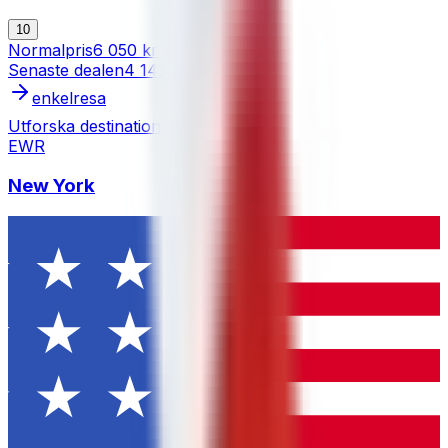
10
Normalpris
6 050 kr
Senaste dealen
4 143 kr
enkelresa
Utforska destinationen
EWR
New York