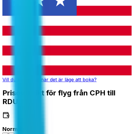
Vill du få notiser när det är läge att boka?
Prisöversikt för flyg från CPH till
RDU
Normalpris