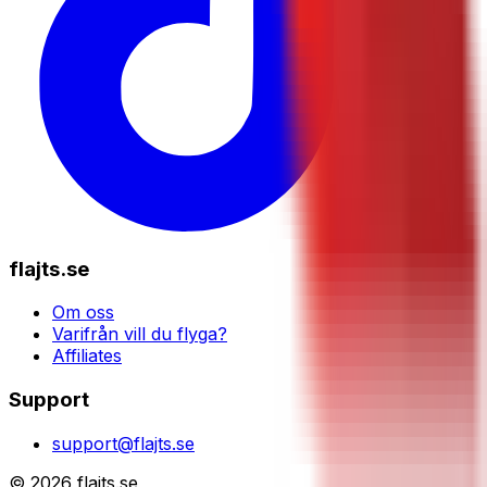
flajts.se
Om oss
Varifrån vill du flyga?
Affiliates
Support
support@flajts.se
© 2026 flajts.se