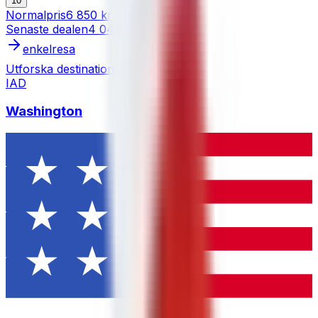
10
Normalpris
6 850 kr
Senaste dealen
4 041 kr
enkelresa
Utforska destinationen
IAD
Washington