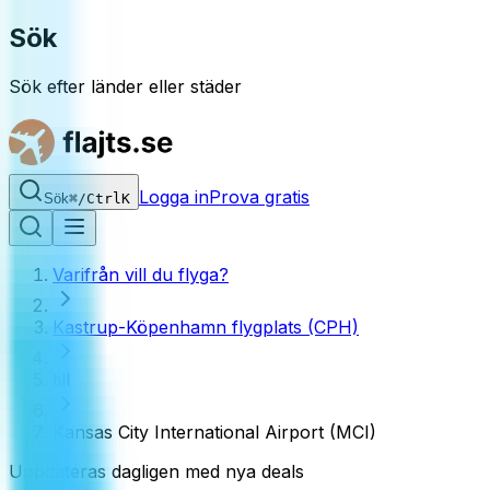
Sök
Sök efter länder eller städer
Logga in
Prova gratis
Sök
⌘
/
Ctrl
K
Varifrån vill du flyga?
Kastrup-Köpenhamn flygplats (CPH)
till
Kansas City International Airport (MCI)
Uppdateras dagligen med nya deals