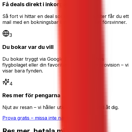
Få deals direkt i inkorgen
Så fort vi hittar en deal som matchar dina filter får du ett
mail med en bokningsbar länk – innan priset försvinner.
3
Du bokar var du vill
Du bokar tryggt via Google Flights, direkt hos
flygbolaget eller din favoritsajt. Vi tar ingen provision – vi
visar bara fynden.
4
Res mer för pengarna
Njut av resan – vi håller utkik efter nästa fynd åt dig.
Prova gratis – missa inte nästa deal
Res mer, betala mindre