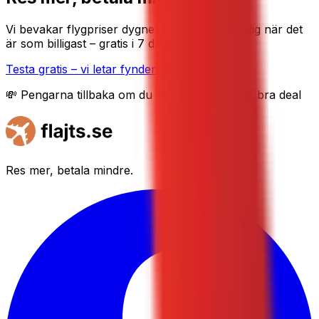
Vi bevakar flygpriser dygnet runt och tipsar dig när det
är som billigast – gratis i 7 dagar.
Testa gratis – vi letar fynden åt dig
💸 Pengarna tillbaka om du inte hittar en enda bra deal
Res mer, betala mindre.