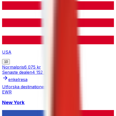
USA
10
Normalpris
6 075 kr
Senaste dealen
4 152 kr
enkelresa
Utforska destinationen
EWR
New York