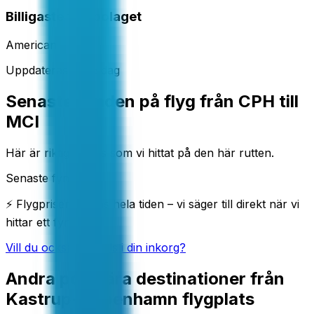
Billigaste flygbolaget
American
Uppdateras varje dag
Senaste fynden på flyg från CPH till
MCI
Här är riktiga deals som vi hittat på den här rutten.
Senaste fynd
⚡ Flygpriser ändras hela tiden – vi säger till direkt när vi
hittar ett fynd.
Vill du också få deals i din inkorg?
Andra populära destinationer från
Kastrup-Köpenhamn flygplats