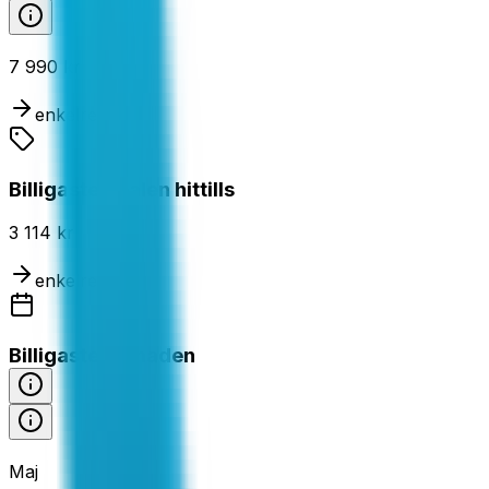
7 990 kr
enkelresa
Billigaste dealen hittills
3 114 kr
enkelresa
Billigaste månaden
Maj