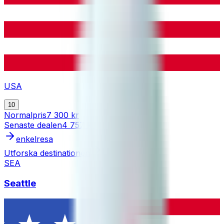
USA
10
Normalpris
7 300 kr
Senaste dealen
4 757 kr
enkelresa
Utforska destinationen
SEA
Seattle