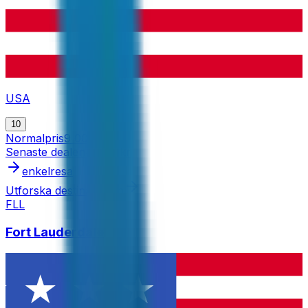
USA
10
Normalpris
9 000 kr
Senaste dealen
4 599 kr
enkelresa
Utforska destinationen
FLL
Fort Lauderdale