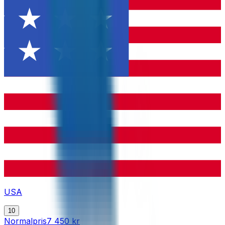
USA
10
Normalpris
7 450 kr