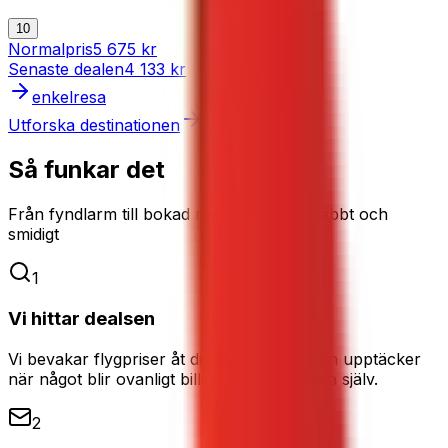
10
Normalpris
5 675 kr
Senaste dealen
4 133 kr
enkelresa
Utforska destinationen
Så funkar det
Från fyndlarm till bokad resa – enkelt, snabbt och
smidigt
1
Vi hittar dealsen
Vi bevakar flygpriser åt dig dygnet runt och upptäcker
när något blir ovanligt billigt. Du slipper leta själv.
2