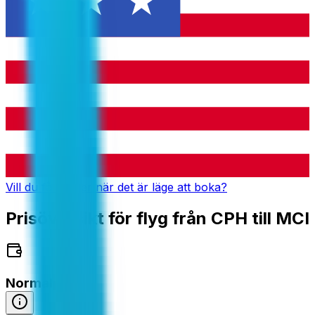
Vill du få notiser när det är läge att boka?
Prisöversikt för flyg från CPH till MCI
Normalpris