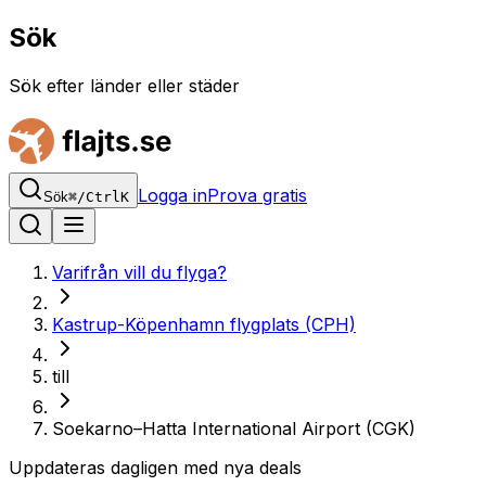
Sök
Sök efter länder eller städer
Logga in
Prova gratis
Sök
⌘
/
Ctrl
K
Varifrån vill du flyga?
Kastrup-Köpenhamn flygplats (CPH)
till
Soekarno–Hatta International Airport (CGK)
Uppdateras dagligen med nya deals