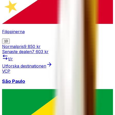
Filippinerna
10
Normalpris
9 850 kr
Senaste dealen
7 603 kr
t/r
Utforska destinationen
VCP
São Paulo