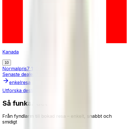
Kanada
10
Normalpris
7 150 kr
Senaste dealen
7 098 kr
enkelresa
Utforska destinationen
Så funkar det
Från fyndlarm till bokad resa – enkelt, snabbt och
smidigt