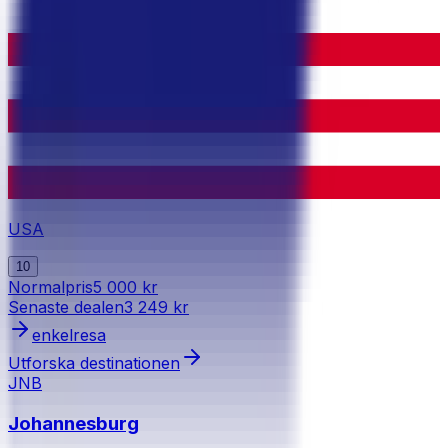
USA
10
Normalpris
5 000 kr
Senaste dealen
3 249 kr
enkelresa
Utforska destinationen
JNB
Johannesburg