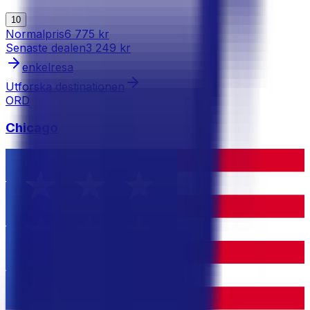
10
Normalpris
6 775 kr
Senaste dealen
3 249 kr
enkelresa
Utforska destinationen
ORD
Chicago