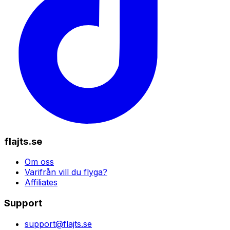
flajts.se
Om oss
Varifrån vill du flyga?
Affiliates
Support
support@flajts.se