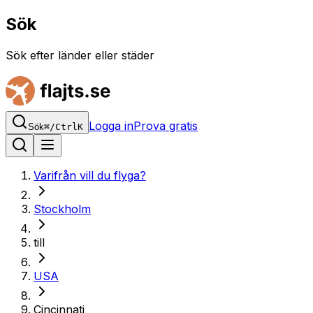
Sök
Sök efter länder eller städer
Logga in
Prova gratis
Sök
⌘
/
Ctrl
K
Varifrån vill du flyga?
Stockholm
till
USA
Cincinnati