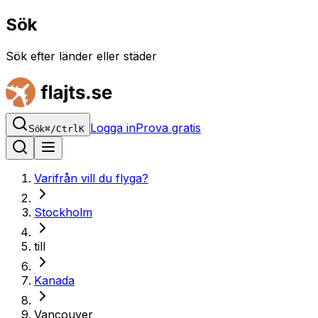
Sök
Sök efter länder eller städer
Logga in
Prova gratis
Sök
⌘
/
Ctrl
K
Varifrån vill du flyga?
Stockholm
till
Kanada
Vancouver