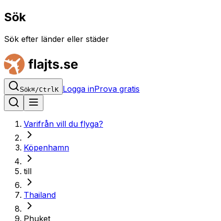
Sök
Sök efter länder eller städer
Logga in
Prova gratis
Sök
⌘
/
Ctrl
K
Varifrån vill du flyga?
Köpenhamn
till
Thailand
Phuket