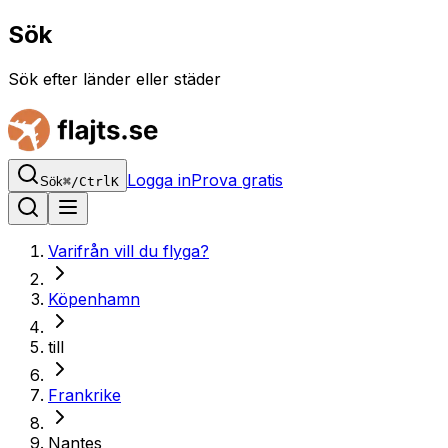
Sök
Sök efter länder eller städer
Logga in
Prova gratis
Sök
⌘
/
Ctrl
K
Varifrån vill du flyga?
Köpenhamn
till
Frankrike
Nantes