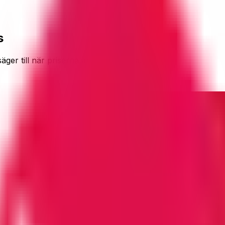
s
er till när priserna är ovanligt låga.