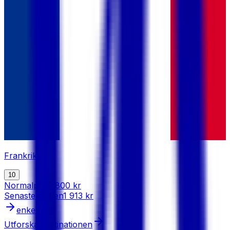
Frankrike
10
Normalpris
2 800 kr
Senaste dealen
1 913 kr
enkelresa
Utforska destinationen