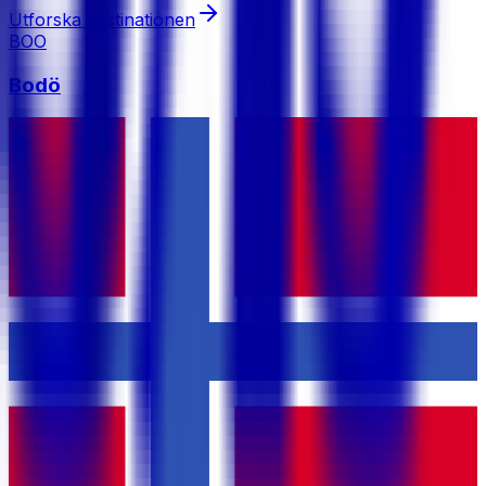
Utforska destinationen
BOO
Bodö