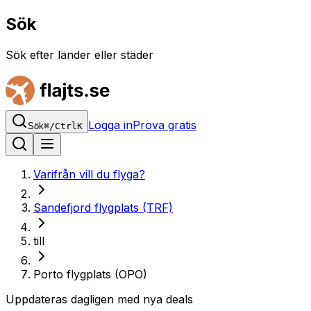
Sök
Sök efter länder eller städer
Logga in
Prova gratis
Sök
⌘
/
Ctrl
K
Varifrån vill du flyga?
Sandefjord flygplats (TRF)
till
Porto flygplats (OPO)
Uppdateras dagligen med nya deals