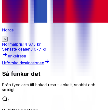
Norge
6
Normalpris
14 875 kr
Senaste dealen
3 077 kr
enkelresa
Utforska destinationen
Så funkar det
Från fyndlarm till bokad resa – enkelt, snabbt och
smidigt
1