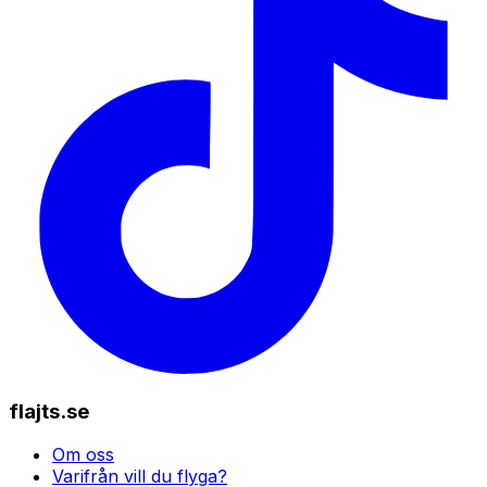
flajts.se
Om oss
Varifrån vill du flyga?