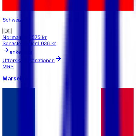
Schweiz
10
Normalpris
1 575 kr
Senaste dealen
1 036 kr
enkelresa
Utforska destinationen
MRS
Marseille