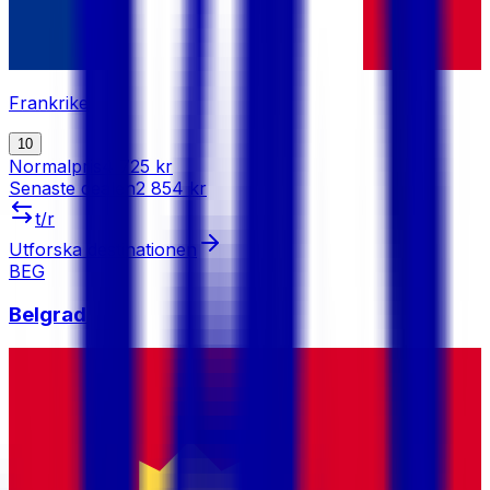
Frankrike
10
Normalpris
4 725 kr
Senaste dealen
2 854 kr
t/r
Utforska destinationen
BEG
Belgrad