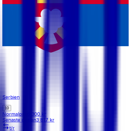
Serbien
10
Normalpris
6 300 kr
Senaste dealen
3 817 kr
t/r