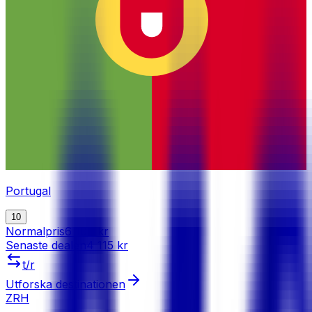
Portugal
10
Normalpris
6 100 kr
Senaste dealen
4 115 kr
t/r
Utforska destinationen
ZRH