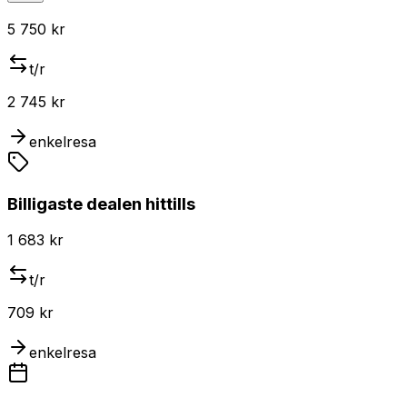
5 750 kr
t/r
2 745 kr
enkelresa
Billigaste dealen hittills
1 683 kr
t/r
709 kr
enkelresa