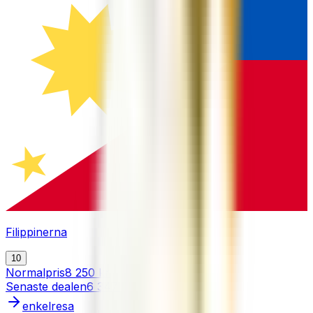
Filippinerna
10
Normalpris
8 250 kr
Senaste dealen
6 347 kr
enkelresa