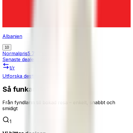
Albanien
10
Normalpris
5 750 kr
Senaste dealen
3 907 kr
t/r
Utforska destinationen
Så funkar det
Från fyndlarm till bokad resa – enkelt, snabbt och
smidigt
1