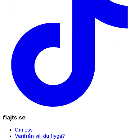
flajts.se
Om oss
Varifrån vill du flyga?