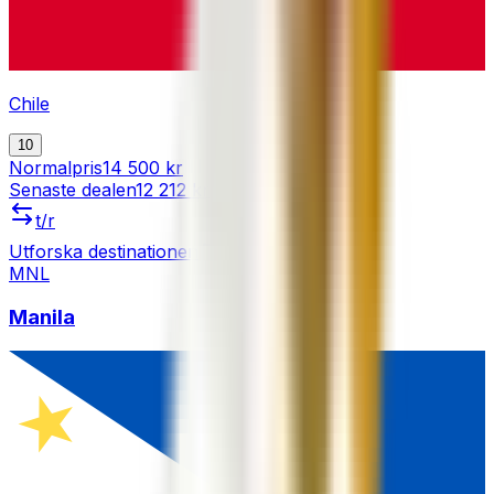
Chile
10
Normalpris
14 500 kr
Senaste dealen
12 212 kr
t/r
Utforska destinationen
MNL
Manila