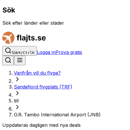
Sök
Sök efter länder eller städer
Logga in
Prova gratis
Sök
⌘
/
Ctrl
K
Varifrån vill du flyga?
Sandefjord flygplats (TRF)
till
O.R. Tambo International Airport (JNB)
Uppdateras dagligen med nya deals