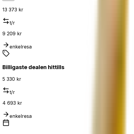
13 373 kr
t/r
9 209 kr
enkelresa
Billigaste dealen hittills
5 330 kr
t/r
4 693 kr
enkelresa