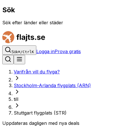
Sök
Sök efter länder eller städer
Logga in
Prova gratis
Sök
⌘
/
Ctrl
K
Varifrån vill du flyga?
Stockholm-Arlanda flygplats (ARN)
till
Stuttgart flygplats (STR)
Uppdateras dagligen med nya deals