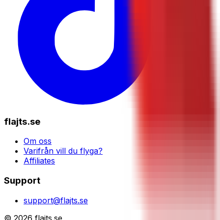
flajts.se
Om oss
Varifrån vill du flyga?
Affiliates
Support
support@flajts.se
© 2026 flajts.se