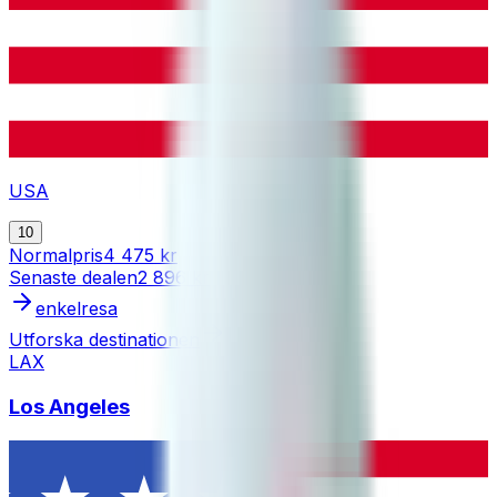
USA
10
Normalpris
4 475 kr
Senaste dealen
2 896 kr
enkelresa
Utforska destinationen
LAX
Los Angeles