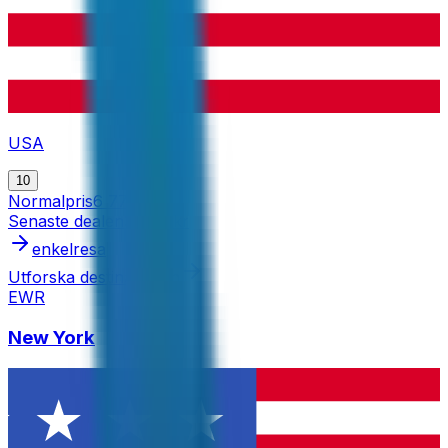
USA
10
Normalpris
6 775 kr
Senaste dealen
3 204 kr
enkelresa
Utforska destinationen
EWR
New York