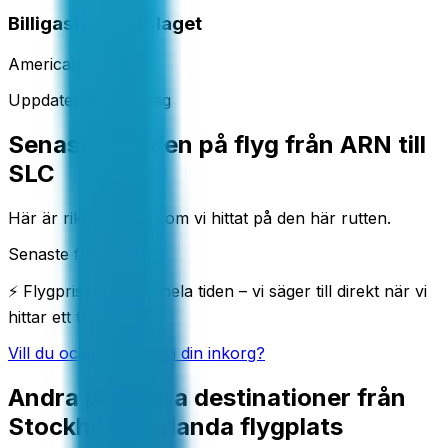
Billigaste flygbolaget
American
Uppdateras varje dag
Senaste fynden på flyg från ARN till
SLC
Här är riktiga deals som vi hittat på den här rutten.
Senaste fynd
⚡ Flygpriser ändras hela tiden – vi säger till direkt när vi
hittar ett fynd.
Vill du också få deals i din inkorg?
Andra populära destinationer från
Stockholm-Arlanda flygplats