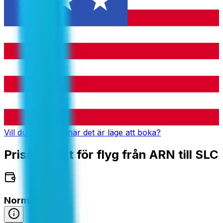
Vill du få notiser när det är läge att boka?
Prisöversikt för flyg från ARN till SLC
Normalpris