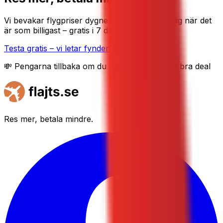
Vi bevakar flygpriser dygnet runt och tipsar dig när det
är som billigast – gratis i 7 dagar.
Testa gratis – vi letar fynden åt dig
💸 Pengarna tillbaka om du inte hittar en enda bra deal
Res mer, betala mindre.