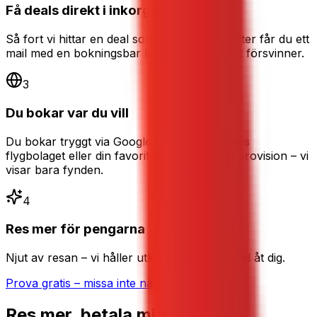
Få deals direkt i inkorgen
Så fort vi hittar en deal som matchar dina filter får du ett
mail med en bokningsbar länk – innan priset försvinner.
3
Du bokar var du vill
Du bokar tryggt via Google Flights, direkt hos
flygbolaget eller din favoritsajt. Vi tar ingen provision – vi
visar bara fynden.
4
Res mer för pengarna
Njut av resan – vi håller utkik efter nästa fynd åt dig.
Prova gratis – missa inte nästa deal
Res mer, betala mindre