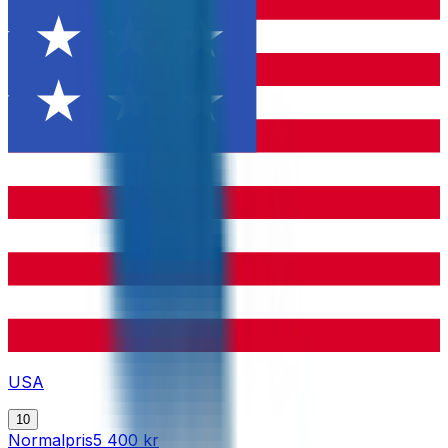
USA
10
Normalpris
5 400 kr