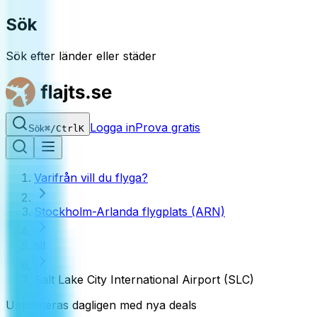
Sök
Sök efter länder eller städer
Logga in
Prova gratis
Sök
⌘
/
Ctrl
K
Varifrån vill du flyga?
Stockholm-Arlanda flygplats (ARN)
till
Salt Lake City International Airport (SLC)
Uppdateras dagligen med nya deals