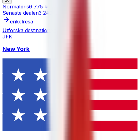
10
Normalpris
6 775 kr
Senaste dealen
3 249 kr
enkelresa
Utforska destinationen
JFK
New York