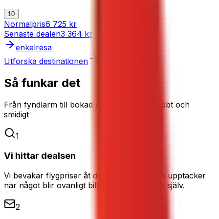
10
Normalpris
6 725 kr
Senaste dealen
3 364 kr
enkelresa
Utforska destinationen
Så funkar det
Från fyndlarm till bokad resa – enkelt, snabbt och
smidigt
1
Vi hittar dealsen
Vi bevakar flygpriser åt dig dygnet runt och upptäcker
när något blir ovanligt billigt. Du slipper leta själv.
2