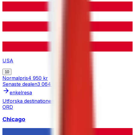
USA
10
Normalpris
4 950 kr
Senaste dealen
3 064 kr
enkelresa
Utforska destinationen
ORD
Chicago