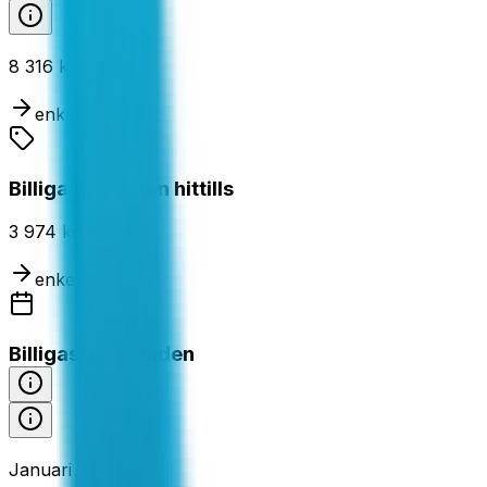
8 316 kr
enkelresa
Billigaste dealen hittills
3 974 kr
enkelresa
Billigaste månaden
Januari