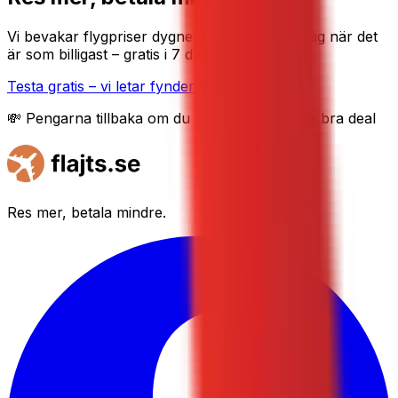
Vi bevakar flygpriser dygnet runt och tipsar dig när det
är som billigast – gratis i 7 dagar.
Testa gratis – vi letar fynden åt dig
💸 Pengarna tillbaka om du inte hittar en enda bra deal
Res mer, betala mindre.