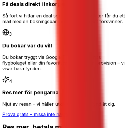
Få deals direkt i inkorgen
Så fort vi hittar en deal som matchar dina filter får du ett
mail med en bokningsbar länk – innan priset försvinner.
3
Du bokar var du vill
Du bokar tryggt via Google Flights, direkt hos
flygbolaget eller din favoritsajt. Vi tar ingen provision – vi
visar bara fynden.
4
Res mer för pengarna
Njut av resan – vi håller utkik efter nästa fynd åt dig.
Prova gratis – missa inte nästa deal
Res mer, betala mindre