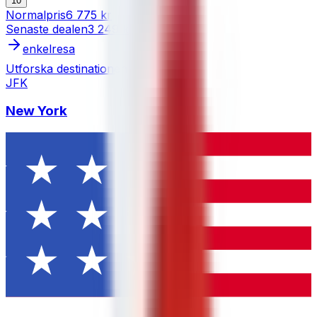
10
Normalpris
6 775 kr
Senaste dealen
3 249 kr
enkelresa
Utforska destinationen
JFK
New York