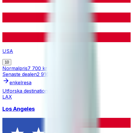
USA
10
Normalpris
7 700 kr
Senaste dealen
2 916 kr
enkelresa
Utforska destinationen
LAX
Los Angeles