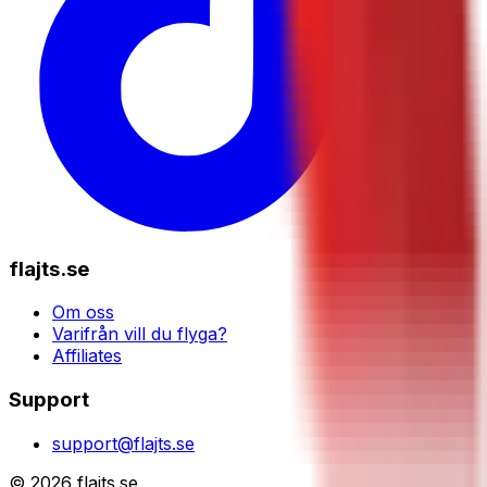
flajts.se
Om oss
Varifrån vill du flyga?
Affiliates
Support
support@flajts.se
© 2026 flajts.se