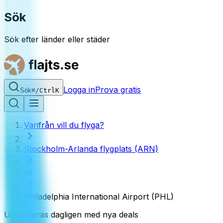
Sök
Sök efter länder eller städer
Logga in
Prova gratis
Sök
⌘
/
Ctrl
K
Varifrån vill du flyga?
Stockholm-Arlanda flygplats (ARN)
till
Philadelphia International Airport (PHL)
Uppdateras dagligen med nya deals