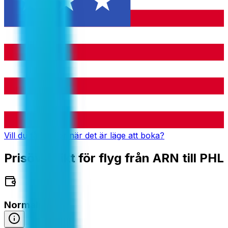
Vill du få notiser när det är läge att boka?
Prisöversikt för flyg från ARN till PHL
Normalpris