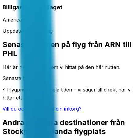
Billigaste flygbolaget
American
Uppdateras varje dag
Senaste fynden på flyg från ARN till
PHL
Här är riktiga deals som vi hittat på den här rutten.
Senaste fynd
⚡ Flygpriser ändras hela tiden – vi säger till direkt när vi
hittar ett fynd.
Vill du också få deals i din inkorg?
Andra populära destinationer från
Stockholm-Arlanda flygplats