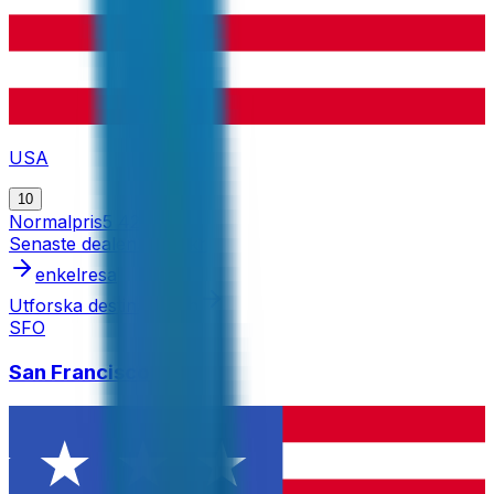
USA
10
Normalpris
5 425 kr
Senaste dealen
3 226 kr
enkelresa
Utforska destinationen
SFO
San Francisco