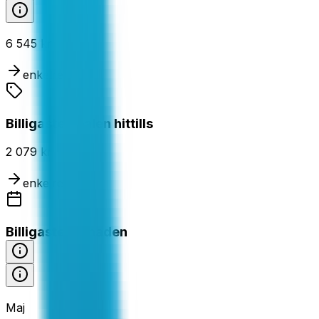
6 545 kr
enkelresa
Billigaste dealen hittills
2 079 kr
enkelresa
Billigaste månaden
Maj