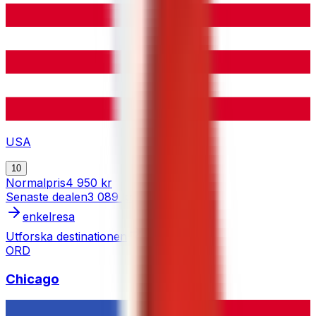
USA
10
Normalpris
4 950 kr
Senaste dealen
3 089 kr
enkelresa
Utforska destinationen
ORD
Chicago