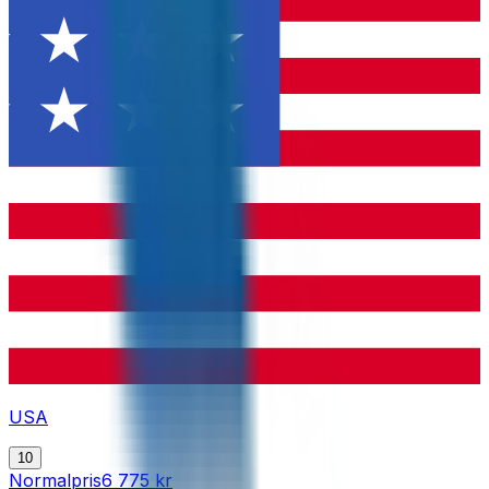
USA
10
Normalpris
6 775 kr