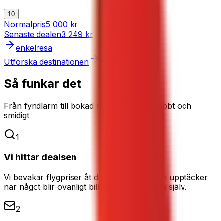
10
Normalpris
5 000 kr
Senaste dealen
3 249 kr
enkelresa
Utforska destinationen
Så funkar det
Från fyndlarm till bokad resa – enkelt, snabbt och
smidigt
1
Vi hittar dealsen
Vi bevakar flygpriser åt dig dygnet runt och upptäcker
när något blir ovanligt billigt. Du slipper leta själv.
2